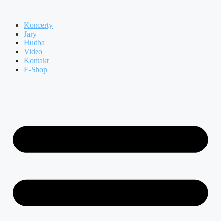
Přeskočit
na
Koncerty
obsah
Jary
Hudba
Video
Kontakt
E-Shop