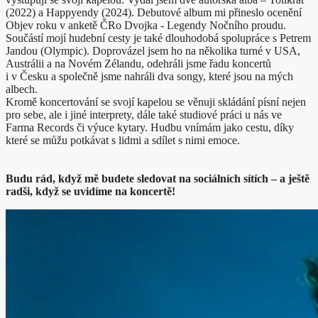
(2022) a Happyendy (2024). Debutové album mi přineslo ocenění
Objev roku v anketě ČRo Dvojka - Legendy Nočního proudu.
Součástí mojí hudební cesty je také dlouhodobá spolupráce s Petrem
Jandou (Olympic). Doprovázel jsem ho na několika turné v USA,
Austrálii a na Novém Zélandu, odehráli jsme řadu koncertů
i v Česku a společně jsme nahráli dva songy, které jsou na mých
albech.
Kromě koncertování se svojí kapelou se věnuji skládání písní nejen
pro sebe, ale i jiné interprety, dále také studiové práci u nás ve
Farma Records či výuce kytary. Hudbu vnímám jako cestu, díky
které se můžu potkávat s lidmi a sdílet s nimi emoce.
Budu rád, když mě budete sledovat na sociálních sítích – a ještě
radši, když se uvidíme na koncertě!