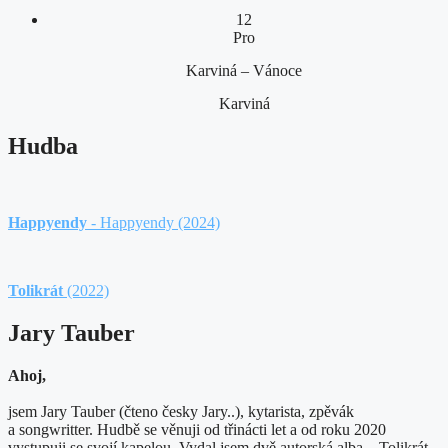
12
Pro
Karviná – Vánoce
Karviná
Hudba
Happyendy
- Happyendy (2024)
Tolikrát
(2022)
Jary Tauber
Ahoj,
jsem Jary Tauber (čteno česky Jary..), kytarista, zpěvák
a songwritter. Hudbě se věnuji od třinácti let a od roku 2020
vystupuji se svojí kapelou. Vydal jsem dvě autorská alba – Tolikrát